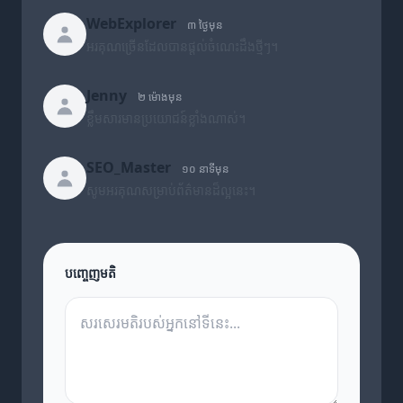
WebExplorer
៣ ថ្ងៃមុន
អរគុណច្រើនដែលបានផ្តល់ចំណេះដឹងថ្មីៗ។
Jenny
២ ម៉ោងមុន
ខ្លឹមសារមានប្រយោជន៍ខ្លាំងណាស់។
SEO_Master
១០ នាទីមុន
សូមអរគុណសម្រាប់ព័ត៌មានដ៏ល្អនេះ។
បញ្ចេញមតិ