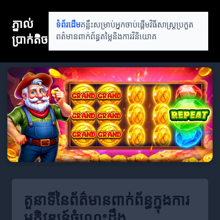
ភ្នាល់
ទំព័រដើម
គន្លឹះសម្រាប់អ្នកចាប់ផ្តើម
វិធីសាស្ត្រប្រកួត
ប្រាក់តិច
ពត៌មានពាក់ព័ន្ធ
តម្លៃនិងការវិនិយោគ
តួនាទីនៃព័ត៌មានពាក់ព័ន្ធក្នុងការ
អភិវឌ្ឍន៍ចំណេះដឹង