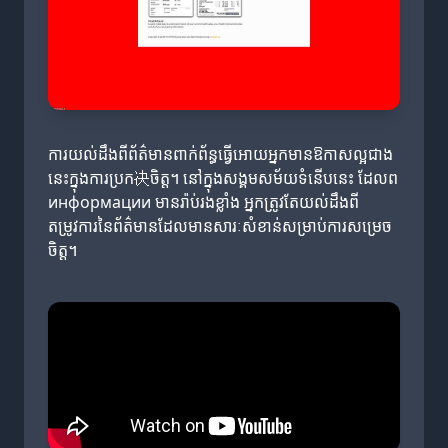
ការយល់ដឹងពីព័ត៌មានពាក់ព័ន្ធធ្វើអោយអ្នកមានឱកាសល្អជាង
នេះក្នុងការប្រក决ចិត្ត។ នៅក្នុងសង្គមសម័យទំនើបនេះ ដែលព
информации មានរ៉ាប់រងខ្លាំង អ្នកត្រូវតែយល់ដឹងពី
តម្រូវការនៃព័ត៌មានដែលមានសារៈសំខាន់សម្រាប់ការសម្រេច
ចិត្ត។