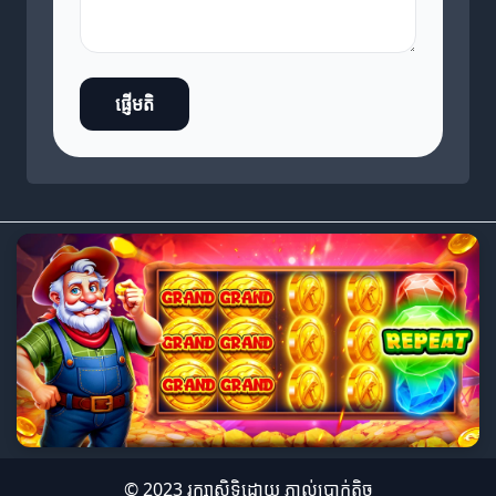
ផ្ញើមតិ
© 2023 រក្សាសិទ្ធិដោយ
ភ្នាល់ប្រាក់តិច