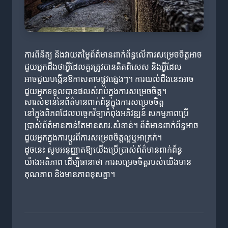
ការពិនិត្យ និងវាយតម្លៃព័ត៌មានពាក់ព័ន្ធលើការសម្រេចចិត្តអាច
ជួយអ្នកដឹងថាអ្វីដែលគួរត្រូវបានគិតពិសេស និងអ្វីដែល
អាចជួយបង្កើនឱកាសតាមផ្លូវផ្សេងៗ។ ការយល់ដឹងនេះអាច
ជួយអ្នកទទួលបានផលសំរាប់ក្នុងការសម្រេចចិត្ត។
សារសំខាន់នៃព័ត៌មានពាក់ព័ន្ធក្នុងការសម្រេចចិត្ត
នៅក្នុងពិភពដែលបច្ចេកវិទ្យាកំពុងអភិវឌ្ឍន៍ សកម្មភាពប្រើ
ប្រាស់ព័ត៌មានកាន់តែមានសារៈសំខាន់។ ព័ត៌មានពាក់ព័ន្ធអាច
ជួយអ្នកក្នុងការប្តូរពីការសម្រេចចិត្តល្អឬអាក្រក់។
ដូចនេះ សូមអនុញ្ញាតឱ្យយើងប្រើប្រាស់ព័ត៌មានពាក់ព័ន្ធ
យ៉ាងអតិភាព ដើម្បីធានាថា ការសម្រេចចិត្តរបស់យើងមាន
គុណភាព និងមានភាពខុសគ្នា។