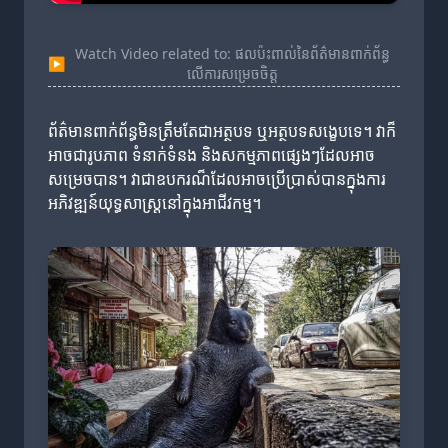
Watch Video related to: ផលប៉ះពាល់នៃព័ត៌មានពាក់ព័ន្ធ
▶
លើការសម្រេចចិត្ត
ព័ត៌មានពាក់ព័ន្ធមិនត្រឹមតែជាអត្ថបទ ឬអត្ថបទសង្ខេបទេ។ វាក៏
អាចជារូបភាព ទំនាក់ទំនង និងសកម្មភាពផ្សេងៗដែលអាច
សម្រេចបាន។ វាជាឧបករណ៏ដែលអាចប្រើប្រាស់បានក្នុងការ
អភិវឌ្ឍន៍យុទ្ធសាស្ត្រនៅក្នុងអាជីវកម្ម។