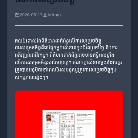
2026-06-13
Admin
ផលប៉ះពាល់នៃព័ត៌មានពាក់ព័ន្ធលើការសម្រេចចិត្ត
ការសម្រេចចិត្តគឺជាផ្នែកមួយសំខាន់ក្នុងជីវិតប្រចាំថ្ងៃ និងការ
អភិវឌ្ឍន៍អាជីវកម្ម។ ព័ត៌មានពាក់ព័ន្ធអាចមានឥទ្ធិពលខ្លាំង
លើការសម្រេចចិត្តរបស់មនុស្ស។ វាជាកត្តាសំខាន់មួយដែលគួរ
ត្រូវបានអនុម័តនៅពេលដែលមនុស្សត្រូវការសម្រេចចិត្តក្នុង
សកម្មភាពផ្សេងៗ។