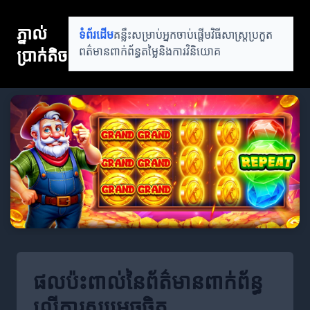
ភ្នាល់
ទំព័រដើម
គន្លឹះសម្រាប់អ្នកចាប់ផ្តើម
វិធីសាស្ត្រប្រកួត
ប្រាក់តិច
ពត៌មានពាក់ព័ន្ធ
តម្លៃនិងការវិនិយោគ
ផលប៉ះពាល់នៃព័ត៌មានពាក់ព័ន្ធ
លើការសម្រេចចិត្ត