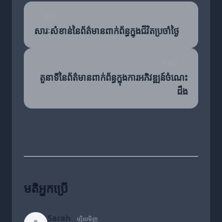
មុន
សារៈសំខាន់នៃព័ត៌មានពាក់ព័ន្ធក្នុងជីវិតប្រចាំថ្ងៃ
បន្ទាប់
តួនាទីនៃព័ត៌មានពាក់ព័ន្ធក្នុងការអភិវឌ្ឍន៍ចំណេះ
ដឹង
មតិអ្នកប្រើ
Sarah
ម្សិលមិញ