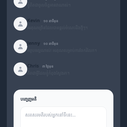
ខ្ញុំពិតជាចូលចិត្តអានវាណាស់។
Kevin
១០ នាទីមុន
អរគុណច្រើនដែលបានផ្តល់ចំណេះដឹងថ្មីៗ។
Jenny
១០ នាទីមុន
អត្ថបទល្អណាស់! អរគុណសម្រាប់ការចែករំលែក។
Chris
៣ ថ្ងៃមុន
ពិតជាអ្វីដែលខ្ញុំកំពុងស្វែងរក។
បញ្ចេញមតិ