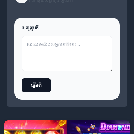
ពិតជាអ្វីដែលខ្ញុំកំពុងស្វែងរក។
បញ្ចេញមតិ
ផ្ញើមតិ