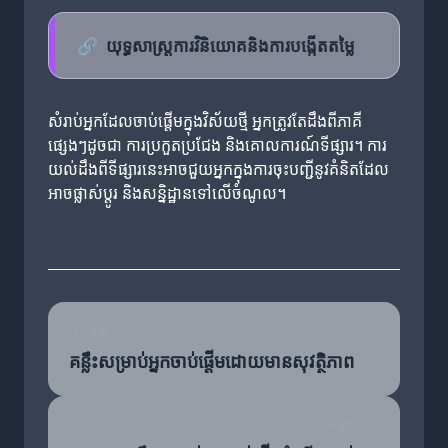
🔗
យុទ្ធសាស្ត្រការវិនិយោគនិងការបង្កើតតម្លៃ
សំរាប់អ្នកដែលចាប់ផ្តើមក្នុងវិស័យថ្មី អ្នកត្រូវតែដឹងពីភាគី
ផ្សេងៗដូចជា ការប្រកួតប្រជែង និងគោលការណ៍ទីផ្សារ។ ការ
យល់ដឹងពីទីផ្សារនេះអាចជួយអ្នកក្នុងការចុះបញ្ជីនូវគំនិតដែល
អាចផ្លាស់ប្តូរ និងសន្និដ្ឋានទៅលើចំណូល។
មុន
គន្លឹះសម្រាប់អ្នកចាប់ផ្តើមដោយមានសុវត្ថិភាព
បន្ទាប់