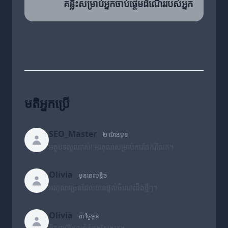
គន្លឹះសម្រាប់អ្នកចាប់ផ្តើមដំណើររបស់អ្នក
មតិអ្នកប្រើ
SEO_Master
២ ម៉ោងមុន
អត្ថបទល្អណាស់! អរគុណសម្រាប់ការចែករំលែក។
Olivia
មុននេះបន្តិច
អរគុណច្រើនដែលបានផ្តល់ចំណេះដឹងថ្មីៗ។
Olivia
៣ ថ្ងៃមុន