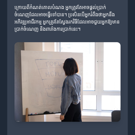
ក្រោយពីកំណត់គោលបំណង អ្នកត្រូវតែអាចផ្តល់ប្រាក់
ចំណេញដែលអាចធ្វើទៅបាន។ ប្រសិនបើអ្នករំពឹងថាអ្នកនឹង
អភិវឌ្ឍអាជីវកម្ម អ្នកត្រូវតែស្វែងរកវិធីដែលអាចជួយអ្នកឱ្យមាន
ប្រាក់ចំណេញ និងពារ៉ាងការប្រាក់នេះ។