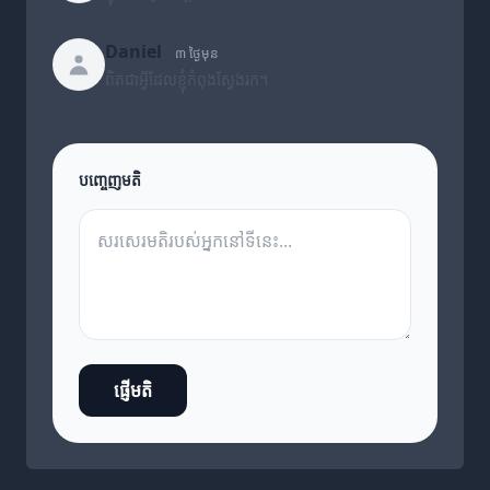
Daniel
៣ ថ្ងៃមុន
ពិតជាអ្វីដែលខ្ញុំកំពុងស្វែងរក។
បញ្ចេញមតិ
ផ្ញើមតិ