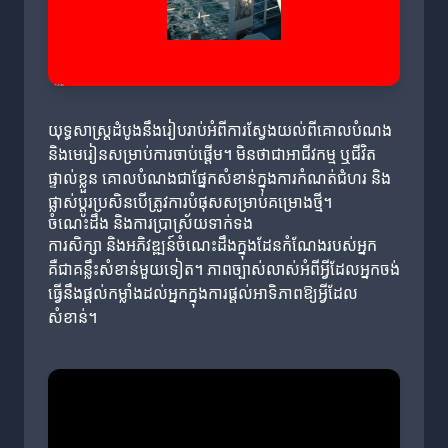
យុទ្ធសាស្ត្រដំបូងនឹងរៀបរាប់អំពីការស្វែងយល់ពីគោលបំណង
និងមេរៀនសម្រាប់ការចាប់ផ្តើម។ មិនថាជាអាជីវកម្ម ឬជីវិត
ផ្ទាល់ខ្លួន គោលបំណងជាផ្នែកសំខាន់ក្នុងការកំណត់ជំហរ និង
ផ្លាស់ប្តូរប្រសិនបើត្រូវការបំផុសសម្រាប់គម្រោងថ្មី។
ចំណេះដឹង និងការប្រាស្រ័យទាក់ទង
ការសិក្សា និងអភិវឌ្ឍន៍ចំណេះដឹងក្នុងដែនកំណែងរបស់អ្នក
គឺជាគន្លឹះសំខាន់មួយទៀត។ ភាពច្បាស់លាស់អំពីអ្វីដែលអ្នកចង់
ធ្វើនឹងផ្តល់កម្លាំងដល់អ្នកក្នុងការផ្តល់អាទិភាពឱ្យអ្វីដែល
សំខាន់។