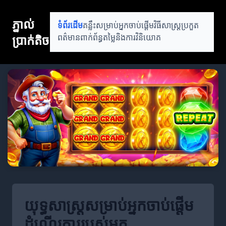
ភ្នាល់
ទំព័រដើម
គន្លឹះសម្រាប់អ្នកចាប់ផ្តើម
វិធីសាស្ត្រប្រកួត
ប្រាក់តិច
ពត៌មានពាក់ព័ន្ធ
តម្លៃនិងការវិនិយោគ
យុទ្ធសាស្ត្រ​សម្រាប់អ្នកចាប់ផ្តើម
ដំណើរការរបស់អ្នក