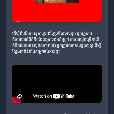
ដើម្បីដំណើរការនូវគម្រោងច្នៃប្រឌិតរបស់អ្នក អ្នកត្រូវការ
ពិចារណាអំពីគំនិតដែលអ្នកចង់អភិវឌ្ឍ។ អាចជារៀងច្រើនលើ
គំនិតដែលមានសុពលភាពប៉ុន្តែអ្នកត្រូវតែមានយុទ្ធសាស្ត្រដើម្បី
ស្វែងរកគំនិតដែលអ្នកចង់អនុវត្ត។