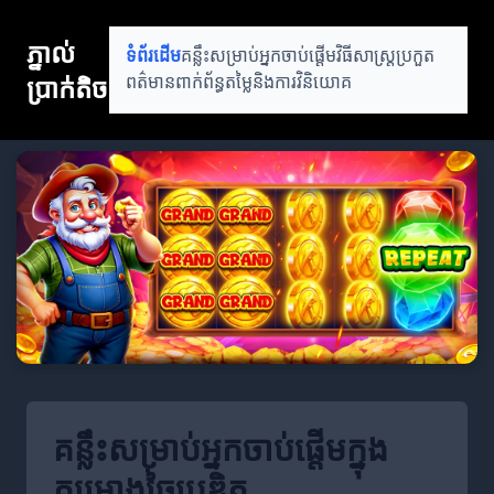
ភ្នាល់
ទំព័រដើម
គន្លឹះសម្រាប់អ្នកចាប់ផ្តើម
វិធីសាស្ត្រប្រកួត
ប្រាក់តិច
ពត៌មានពាក់ព័ន្ធ
តម្លៃនិងការវិនិយោគ
គន្លឹះសម្រាប់អ្នកចាប់ផ្តើមក្នុង
គម្រោងច្នៃប្រឌិត