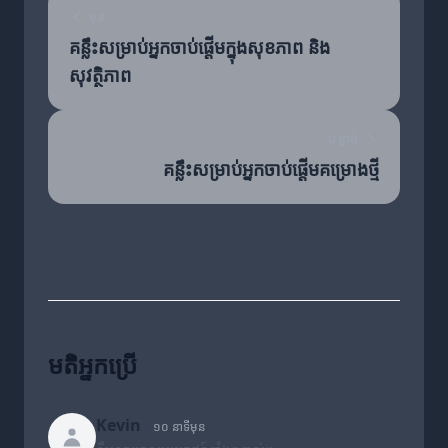
មុន
គន្លឹះសម្រាប់អ្នកចាប់ផ្តើមក្នុងសុខភាព និង
សុវត្ថិភាព
បន្ទាប់
គន្លឹះសម្រាប់អ្នកចាប់ផ្តើមគម្រោងថ្មី
មតិអ្នកប្រើ
Kevin
១០ នាទីមុន