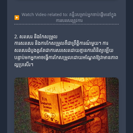
Watch Video related to: គន្លឹះសម្រាប់អ្នកចាប់ផ្តើមនៅក្នុង
▶
ការសរសេរ​ត្រូវការ
2. សរសេរ និងកែសម្រួល
ការសរសេរ និងការកែសម្រួលគឺជាព្រឹត្តិការណ៍មួយ។ ការ
សរសេរដំបូងគួរតែជាការសរសេរដោយគ្មានការពិនិត្យឡើយ
បន្ទាប់មកអ្នកអាចធ្វើការកែសម្រួលដោយអណ្តែតឱ្យវាមានភាព
ល្អប្រសើរ។