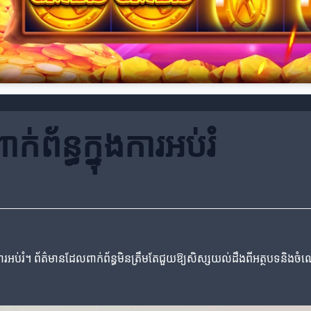
ព័ន្ធក្នុងការអប់រំ
ារអប់រំ។ ព័ត៌មានដែលពាក់ព័ន្ធមិនត្រឹមតែជួយឱ្យសិស្សយល់ដឹងពីអត្ថបទនិងចំណេះ