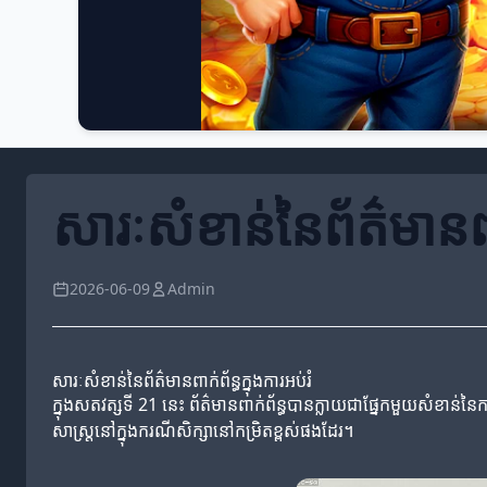
សារៈសំខាន់នៃព័ត៌មានពាក់
2026-06-09
Admin
សារៈសំខាន់នៃព័ត៌មានពាក់ព័ន្ធក្នុងការអប់រំ
ក្នុងសតវត្សទី 21 នេះ ព័ត៌មានពាក់ព័ន្ធបានក្លាយជាផ្នែកមួយសំខាន់នៃក
សាស្ត្រនៅក្នុងករណីសិក្សានៅកម្រិតខ្ពស់ផងដែរ។