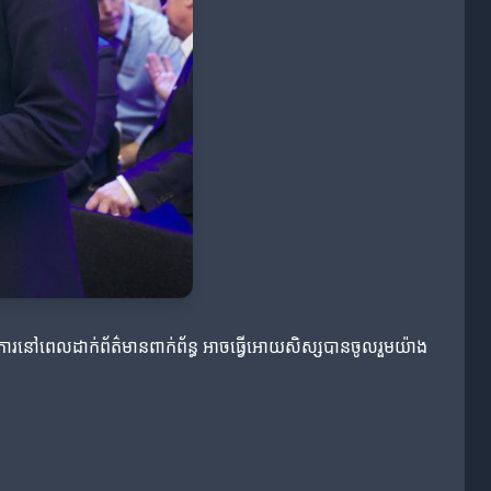
ំណើរការនៅពេលដាក់ព័ត៌មានពាក់ព័ន្ធ អាចធ្វើអោយសិស្សបានចូលរួមយ៉ាង