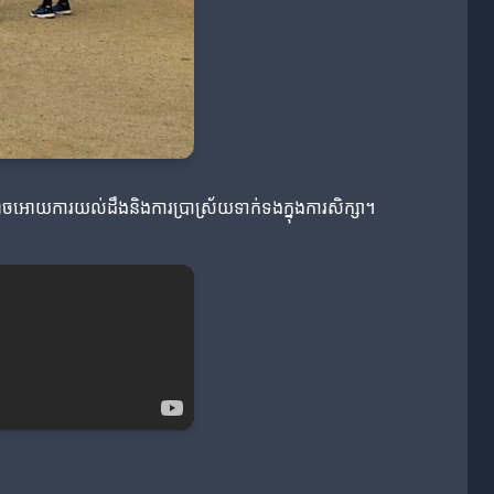
ថ្ងៃអាចអោយការយល់ដឹងនិងការប្រាស្រ័យទាក់ទងក្នុងការសិក្សា។