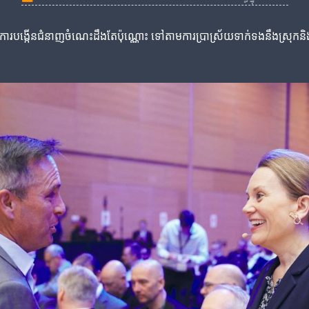
្នុងការបង្កើនជំនាញចំណេះដឹងតែប៉ុណ្ណោះ ទៅតាមការប្រាស្រ័យទាក់ទងនឹងស្រុក