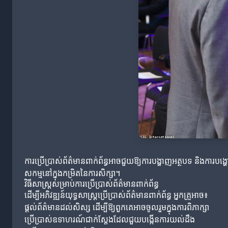
ការប្រើប្រាស់ព័ត៌មានពាក់ព័ន្ធអាចជួយឱ្យការបង្ហាញអត្ថបទ និងការបង
សកម្មនៅក្នុងកម្រិតនៃការសិក្សា។
វិធីសាស្ត្រសម្រាប់ការប្រើប្រាស់ព័ត៌មានពាក់ព័ន្ធ
ដើម្បីអភិវឌ្ឍន៍យុទ្ធសាស្ត្រប្រើប្រាស់ព័ត៌មានពាក់ព័ន្ធ អ្នកគ្រូអាច៖
ផ្ដល់ព័ត៌មានដល់សិស្ស ដើម្បីឱ្យពួកគេអាចចូលរួមក្នុងការពិភាក្សា
ប្រើប្រាស់ឧទាហរណ៍ជាក់ស្តែងដែលជួយបង្កើនការយល់ដឹង