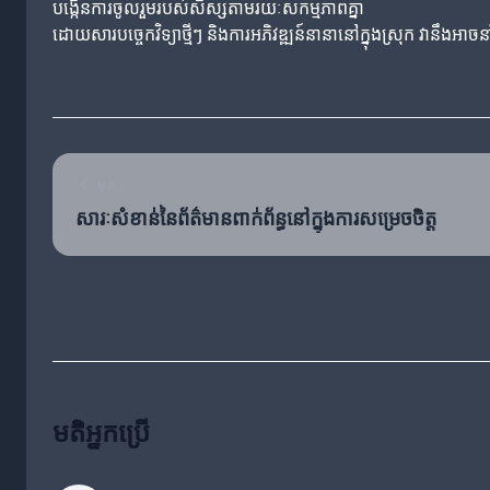
បង្កើនការចូលរួមរបស់សិស្សតាមរយៈសកម្មភាពគ្នា
ដោយសារបច្ចេកវិទ្យាថ្មីៗ និងការអភិវឌ្ឍន៍នានានៅក្នុងស្រុក វានឹងអាចនាំ
មុន
សារៈសំខាន់នៃព័ត៌មានពាក់ព័ន្ធនៅក្នុងការសម្រេចចិត្ត
មតិអ្នកប្រើ