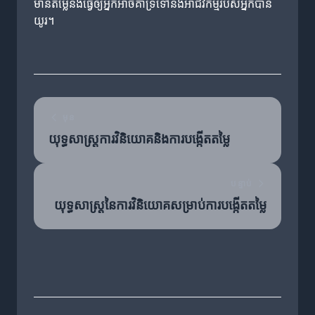
មានតម្លៃនឹងធ្វើឲ្យអ្នកអាចគាំទ្រទៅនឹងអាជីវកម្មរបស់អ្នកបាន
យូរ។
មុន
យុទ្ធសាស្ត្រការវិនិយោគនិងការបង្កើតតម្លៃ
បន្ទាប់
យុទ្ធសាស្ត្រនៃការវិនិយោគសម្រាប់ការបង្កើតតម្លៃ