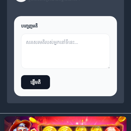
បញ្ចេញមតិ
ផ្ញើមតិ