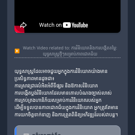
Watch Video related to: ការវិនិយោគនិងការបង្កើតតម្លៃ:
▶
យុទ្ធសាស្ត្រថ្មីៗសម្រាប់ភាពជោគជ័យ
យុទ្ធសាស្ត្រដែលអាចជួយអ្នកក្នុងការវិនិយោគយ៉ាងមាន
ប្រសិទ្ធភាពមានដូចជា៖
ការស្រាវជ្រាវលំអិតអំពីទីផ្សារ និងឱកាសវិនិយោគ
ការបង្កើតប្លង់វិនិយោគដែលមានគោលបំណងច្បាស់លាស់
ការគ្រប់គ្រងហានិភ័យសម្រាប់ការវិនិយោគរបស់អ្នក
ដើម្បីទទួលបានភាពជោគជ័យក្នុងការវិនិយោគ អ្នកត្រូវតែមាន
ការយកចិត្តទាក់ទាញ និងការត្រួតពិនិត្យអភិវឌ្ឍន៍របស់វាបន្ត។