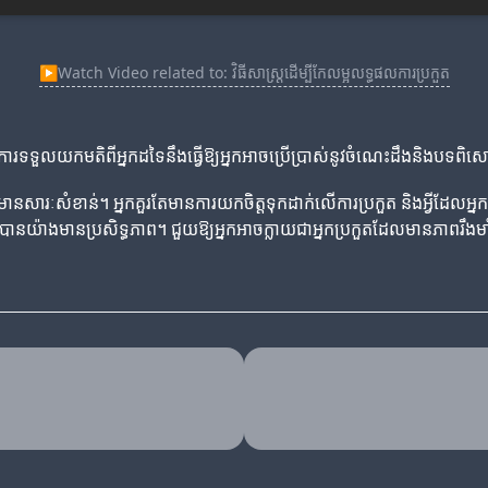
▶
Watch Video related to: វិធីសាស្ត្រដើម្បីកែលម្អលទ្ធផលការប្រកួត
។ ការទទួលយកមតិពីអ្នកដទៃនឹងធ្វើឱ្យអ្នកអាចប្រើប្រាស់នូវចំណេះដឹងនិងបទព
ានសារៈសំខាន់។ អ្នកគួរតែមានការយកចិត្តទុកដាក់លើការប្រកួត និងអ្វីដែលអ្នកអ
នកបានយ៉ាងមានប្រសិទ្ធភាព។ ជួយឱ្យអ្នកអាចក្លាយជាអ្នកប្រកួតដែលមានភាពរឹង