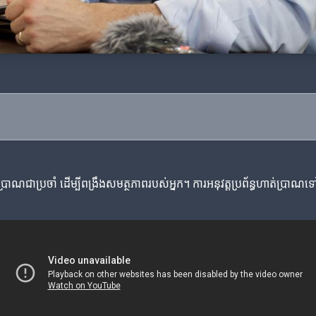
់ប្រាណជាប្រចាំ ដើម្បីពង្រឹងសមត្ថភាពរបស់អ្នក។ ការអនុវត្តប្រព័ន្ធហាត់ប្