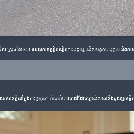
អ។ វីធីសាស្ត្រទាំងនេះអាចមានការប្រៀបធៀបការបង្ហាញលើសមត្ថភាពបុគ្គល និ
ឬយកបានអ្វីនៅក្នុងការប្រកួត។ កំណត់គោលដៅដែលច្បាស់លាស់នឹងជួយអ្នកធ្វើ