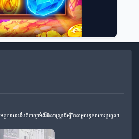
ថបទនេះនឹងពិភាក្សាអំពីវិធីសាស្ត្រដើម្បីកែលម្អលទ្ធផលការប្រកួត។