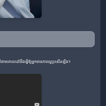
រាណទៅតាមគោលដៅនឹងធ្វើឱ្យអ្នកមានភាពល្អប្រសើរឡើង។