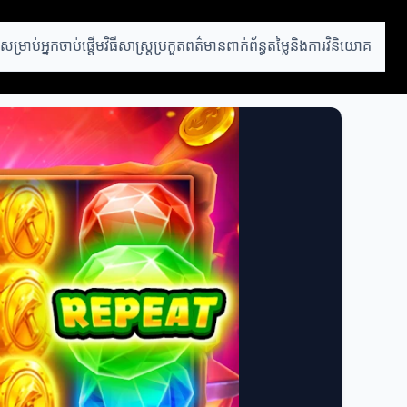
ឹះសម្រាប់អ្នកចាប់ផ្តើម
វិធីសាស្ត្រប្រកួត
ពត៌មានពាក់ព័ន្ធ
តម្លៃនិងការវិនិយោគ