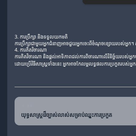
3. ការប្រឹក្សា និងទទួលយកមតិ
ការប្រឹក្សាជាមួយអ្នកជំនាញអាចជួយអ្នកចេះពីចំណុចខ្សោយរបស់អ្នក
4. ការគិតវិចារណា
ការគិតវិចារណា និងផ្តល់អាទិភាពដល់ការពិចារណាលើវិនិច្ឆ័យរបស់អ្នកម
ដោយប្រើវិធីសាស្ត្រទាំងនេះ អ្នកអាចកែលម្អលទ្ធផលការប្រកួតរបស់អ្
មុន
យុទ្ធសាស្ត្រដ៏ច្បាស់លាស់សម្រាប់ឈ្នះការប្រកួត