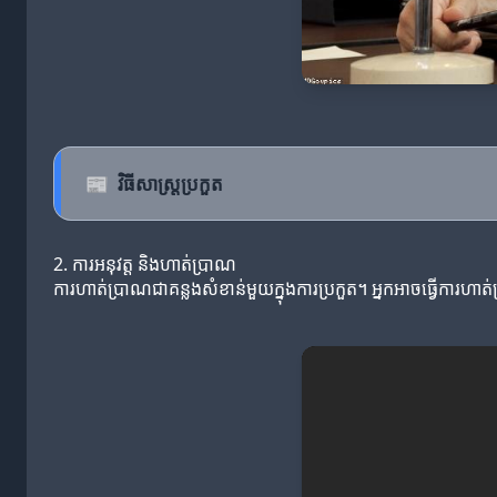
📰
វិធីសាស្ត្រប្រកួត
2. ការអនុវត្ត និងហាត់ប្រាណ
ការហាត់ប្រាណជាគន្លងសំខាន់មួយក្នុងការប្រកួត។ អ្នកអាចធ្វើការហាត