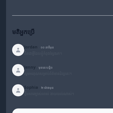
មតិអ្នកប្រើ
Jordan
១០ នាទីមុន
ពិតជាអ្វីដែលខ្ញុំកំពុងស្វែងរក។
Jenny
មុននេះបន្តិច
សូមអរគុណសម្រាប់ព័ត៌មានដ៏ល្អនេះ។
Sophia
២ ម៉ោងមុន
ខ្លឹមសារច្បាស់លាស់ ងាយយល់ណាស់។