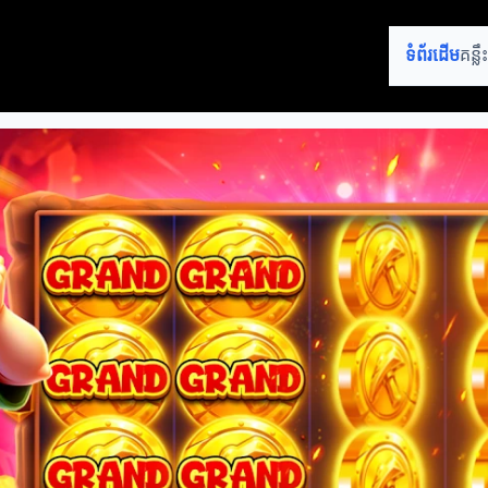
ទំព័រដើម
គន្ល