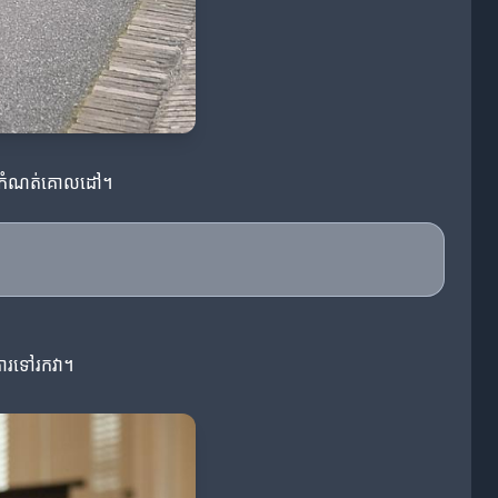
ងការកំណត់គោលដៅ។
ការទៅរកវា។