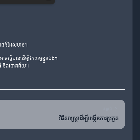
ិសោធន៍ដែលមាន។
ាចធ្វើបានដើម្បីកែលម្អខ្លួនឯង។
មាំ និងជោគជ័យ។
បន្ទាប់
វិធីសាស្ត្រដើម្បីបង្កើនការប្រកួត