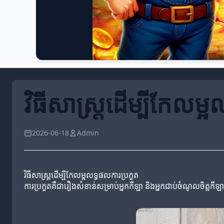
វិធីសាស្ត្រដើម្បីកែលម្
2026-06-18
Admin
វិធីសាស្ត្រដើម្បីកែលម្អលទ្ធផលការប្រកួត
ការប្រកួតគឺជារឿងសំខាន់សម្រាប់អ្នកកីឡា និងអ្នកជាប់ចំណូលចិត្តកីឡ