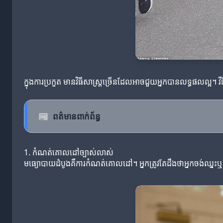
ក្នុងការប្រកួត មានវិធីសាស្ត្រច្រើនដែលអាចជួយអ្នកបានលទ្ធផលល្
📰
ពត៌មានពាក់ព័ន្ធ
1. កំណត់គោលដៅច្បាស់លាស់
មធ្យោបាយដំបូងគឺការកំណត់គោលដៅ។ អ្នកត្រូវតែដឹងថាអ្នកចង់ឈ្នះ