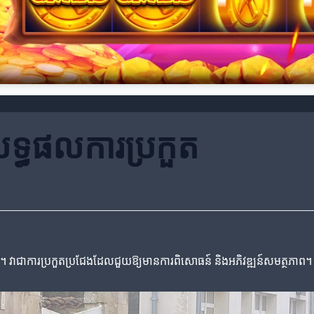
អលទ្ធផលការប្រកួត
ា។ វាជាការប្រកួតប្រជែងដែលជួយឱ្យមានការពិសោធន៍ និងអភិវឌ្ឍន៍សមត្ថភាព។ អត្